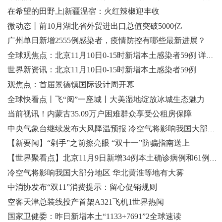
在希望的田野上|新疆温宿：火红辣椒迎丰收
微动态丨前10月湖北省外贸进出口总值突破5000亿
广州单日新增2555例感染者，疫情防控有哪些最新进展？
全球观焦点：北京11月10日0-15时新增本土感染者59例 详情公布
世界新资讯：北京11月10日0-15时新增本土感染者59例
观焦点：首届景德镇国际设计周开幕
全球快看点丨飞“阅”一座城丨大美湿地绽放冰城生态魅力
当前视讯！内蒙古35.09万户困难群众享受公租房保障
中央气象台继续发布大风降温预报 冷空气将影响我国大部分地区2天天热文
【新要闻】“剁手”之前擦亮眼 “双十一”防骗指南送上
【世界聚看点】北京11月9日新增34例本土确诊病例和61例本土无症状感染者
冷空气将影响我国大部分地区 华北黄淮等地有大雾
中消协发布“双11”消费提示：留心促销规则
空客天津总装线投产首架A321飞机1世界热闻
国家卫健委：昨日新增本土“1133+7691”2全球速读