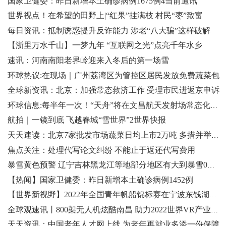
国家卫健委：昨日新增本土确诊病例1675例4当前通讯
世界视点！在希望的田野上|“红果”挂满枝 村民“枣”致富
每日资讯：抵制诱惑提升反诈能力 涉老“八大骗”这样破解
【浙里万水千山】一梦九年 “互联网之光”点亮千年水乡
速讯：河南南阳老界岭迎来入冬后的第一场雪
环球热议:在现场｜广州荔湾区为管控区居民发放免费蔬菜包
全球新资讯：北京：加强常态救济工作 受理市民进返京申诉
环球信息:每半年一次！“天舟”将在文昌航天发射场常态化发射
航拍｜一镜到底 飞越春城“雪世界”2世界快报
天天速读：北京7家批发市场蔬菜日均上市2万吨 多措并举做好市民生活保障
焦点关注：处理代写论文纠纷 不能止于返还代写费用
暴雪黄色预警 辽宁吉林黑龙江等地部分地区有大到暴雪0天天播报
【热闻】国家卫健委：昨日新增本土确诊病例1452例
【世界新视野】2022年全国青年帆船锦标赛在宁波东钱湖开幕
全球观速讯丨800架无人机炫酷南昌 助力2022世界VR产业大会
天天资讯：中国老年人才网上线 为老年再就业多添一份保障