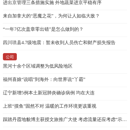
进出京管理三条措施实施 外地蔬菜进京平稳有序
来自加拿大的“恶魔之花”，为何让人如临大敌？
“一年7亿次盖章零出错”是怎么做到的？
四川珙县4.7级地震：暂未收到人员伤亡和财产损失报告
公司
黑河十余个区域调整为低风险地区
福州喜娘“说唱”到海外：向世界说“丫霸”
辽宁新增5例本土新冠肺炎确诊病例 均在大连
上班“摸鱼”固然不对 温暖的工作环境更该重视
踩踏丹霞地貌博主获授文旅推广大使 考虑流量还应考虑“示范效应”