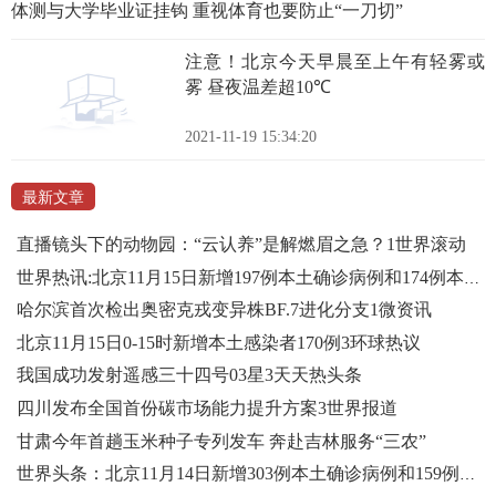
体测与大学毕业证挂钩 重视体育也要防止“一刀切”
注意！北京今天早晨至上午有轻雾或
雾 昼夜温差超10℃
2021-11-19 15:34:20
最新文章
直播镜头下的动物园：“云认养”是解燃眉之急？1世界滚动
世界热讯:北京11月15日新增197例本土确诊病例和174例本土无症状感染者
哈尔滨首次检出奥密克戎变异株BF.7进化分支1微资讯
北京11月15日0-15时新增本土感染者170例3环球热议
我国成功发射遥感三十四号03星3天天热头条
四川发布全国首份碳市场能力提升方案3世界报道
甘肃今年首趟玉米种子专列发车 奔赴吉林服务“三农”
世界头条：北京11月14日新增303例本土确诊病例和159例本土无症状感染者