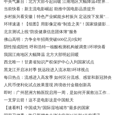
中央气象台：北方大部今起回暖 江南地区大幅降温4世界讯息
当前快看：新主流电影崛起 助推中国电影品质提升
乡村振兴看安徽丨特色产业赋能乡村振兴 定远按下发展“快进键”
环球速递！【组图】用影像定格“制造之美”！国家级摄影展在顺德开幕
北京测试上线“防疫健康信息团体簿”服务
佛山高明：力争全年招商突破600亿元0实时
阴性报成阳性 呼和浩特一核酸检测机构被调查1环球快看
我国江南地区大幅降温 北方大部明起回暖
西北唯一！甘肃省知识产权保护中心入列国家试点
黑龙江开启冰封季 抚远段进入流冰期3环球视点
每日热点：流感进入高发季 如何区分流感、感冒和新冠肺炎
人民币便利化试点效果显现 跨境收付金额创新高
即时：广州琶洲方舱医院启用一周，是如何开展救治工作的？
一支穿云箭！这不是电影这是中国航天
【速看料】中国成为“国际湿地城市”最多的国家