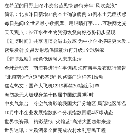
在希望的田野上|冬小麦出苗见绿 静待来年“风吹麦浪”
简讯：北京昨日新增34例本土确诊病例 61例本土无症状感染者
每日热闻!全世界最小数据库、用眼睛打字……互联网之光博览会“黑科技”炫酷来袭
天天观点：长江水生生物资源恢复向好态势初步显现
【进博时间】共享进博会溢出效应 为中小企业搭建更大发展平台
密集发射 文昌发射场保障能力再升级1全球独家
【进博观察】绿色低碳融入未来生活
全球新动态：南海将进行军事训练 海南海事发布航行警告
“北粮南运”这道“必答题” 铁路部门这样答1滚动
焦点热文：国产大飞机C919再签300架新订单
海防级无人艇现身第十四届中国航展0即时
中央气象台：冷空气将影响我国大部分地区 局部地区降温10℃~14℃
10月中小企业发展指数多个分项指数回暖4环球动态
世界快资讯：精彩壁纸|“火焰蓝”高清大图超燃来袭
世界速讯：甘肃酒泉全面完成农村水利惠民工程