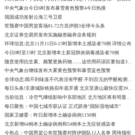
中央气象台今日6时发布暴雪黄色预警4今日热搜
我国成功发射云海三号卫星
世预赛中国男篮客场81-72力克伊朗3全球今头条
北京证券交易所发布实施融资融券业务规则
环球信息:北京11月11日0-15时新增本土感染者70例 详情公布
今日0时至15时 北京新增本土新冠肺炎病毒感染者70例
随意使用抗生素、频繁更换药物……这些用药误区要知道3世界今亮点
中央气象台继续发布大雾黄色预警和暴雪蓝色预警
全球动态:闻不到味道不代表没有甲醛 不到百元的甲醛检测仪靠谱吗？
每日头条!京唐城际铁路拟年底开通 北京至唐山最快仅需39分钟
当前信息：冷空气继续影响中东部地区 北方地区将有明显雨雪天气
每日聚焦：中国七城市获认证 正式跻身“国际湿地城市”
国家卫健委：昨日新增本土确诊病例1150例
北京新增64例本土确诊病例和54例本土无症状感染者
今热点：中国男篮公布世预赛对阵伊朗队12人名单 周琦领衔